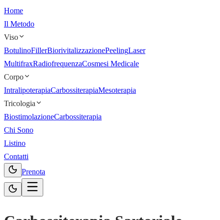
Home
Il Metodo
Viso
Botulino
Filler
Biorivitalizzazione
Peeling
Laser
Multifrax
Radiofrequenza
Cosmesi Medicale
Corpo
Intralipoterapia
Carbossiterapia
Mesoterapia
Tricologia
Biostimolazione
Carbossiterapia
Chi Sono
Listino
Contatti
Prenota