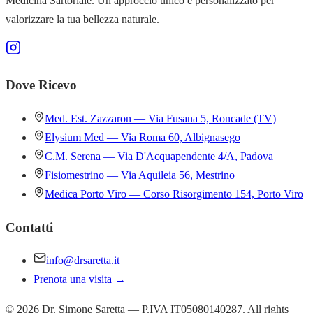
Medicina Sartoriale. Un approccio unico e personalizzato per
valorizzare la tua bellezza naturale.
Dove Ricevo
Med. Est. Zazzaron — Via Fusana 5, Roncade (TV)
Elysium Med — Via Roma 60, Albignasego
C.M. Serena — Via D'Acquapendente 4/A, Padova
Fisiomestrino — Via Aquileia 56, Mestrino
Medica Porto Viro — Corso Risorgimento 154, Porto Viro
Contatti
info@drsaretta.it
Prenota una visita →
©
2026
Dr. Simone Saretta — P.IVA IT05080140287. All rights