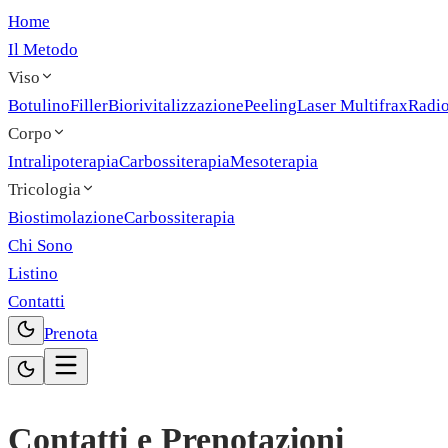
Home
Il Metodo
Viso
Botulino
Filler
Biorivitalizzazione
Peeling
Laser Multifrax
Radi
Corpo
Intralipoterapia
Carbossiterapia
Mesoterapia
Tricologia
Biostimolazione
Carbossiterapia
Chi Sono
Listino
Contatti
Prenota
Contatti e Prenotazioni